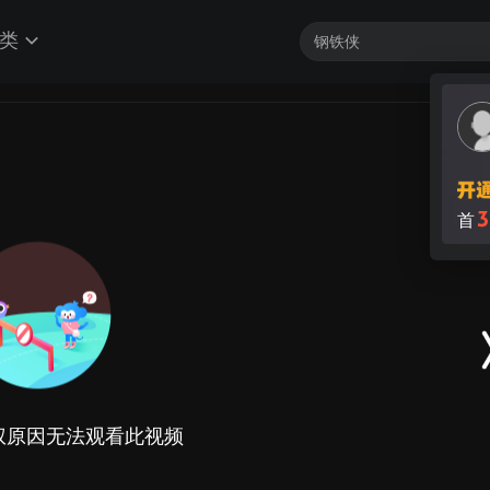
类
3
首
权原因无法观看此视频