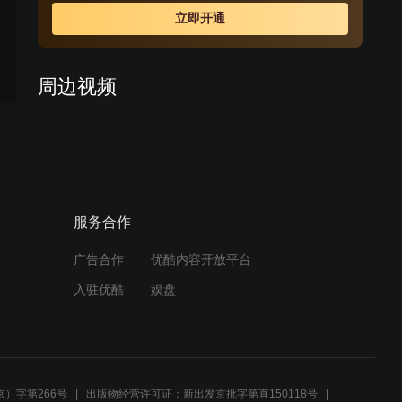
力。孩子们的不同意见，几个家庭的矛盾纠葛，中西文化
立即开通
的各种差异，世俗观念的各色目光描绘出一幕幕悲喜交加
的生活画卷。
周边视频
大妈好心救被撞老头，哪料
被家属讹上，死活要她赔钱
02:31
服务合作
儿媳偷了婆婆五百万，婆婆
急的要报警，老公却是这样
做的
广告合作
优酷内容开放平台
02:22
入驻优酷
娱盘
大妈路遇车祸老头，好心送
医院，家属不领情反倒诬赖
她
05:20
）字第266号
出版物经营许可证：新出发京批字第直150118号