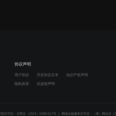
协议声明
用户协议
历史协议文本
知识产权声明
隐私政策
反盗链声明
营许可证：京网文（2024）0368-017号
网络出版服务许可证：（署）网出证（京