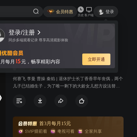
会员特惠
登录
历史
客户端
登录/注册
视频
讨论
33
同步多端观看记录 尊享高清观影体验
老妈的桃花运
简介
立即开通
15
月每月
元，畅享精彩内容
368
7.2分
都市家庭
何赛飞 李曼 曹操 秦焰 | 退休护士长丁香香早年丧偶，两个
儿子已结婚生子，为了唯一剩下的大龄女儿想方设法替其
征婚，没想到征婚时偶然邂逅的外籍专家瑞尼变成了自己
的桃花运。一直帮衬家事的丈夫的师弟马大宽终于打破沉
默向香香展开了自己的爱情攻势；被丁香香救过命的鲁鹤
年更被丁香香的魅力和善良打动。三个男人向丁香香发起
的爱情攻坚战让丁香香措不及防。丁香香一边面对着儿女
首3月每月15元
争房产、朋友住院等头疼事，还要饱受爱情带给她的压