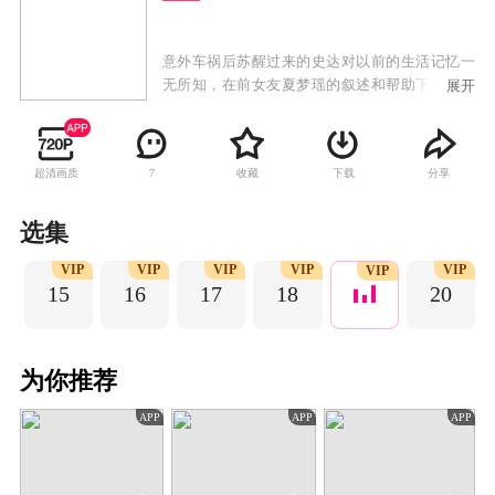
意外车祸后苏醒过来的史达对以前的生活记忆一
无所知，在前女友夏梦瑶的叙述和帮助下回到车
展开
祸前快递员的工作中，但随之而来经历的各种人
与事，以及自己肩上X标志和身体的异样变化，开
始让他对自己真实的身份产生怀疑。偶然间发现
超清画质
收藏
下载
分享
7
的一本科学书，发现自己与著名科学家有着奇怪
的关联，在后续探索的过程中顺便帮助了科学家
的女朋友小丽。前女友的哥哥夏大伟带着他的炮
选集
炮团在替妹妹出气的过程中，无意中发现史达聪
P
VIP
VIP
VIP
VIP
VIP
明过人，软硬兼施以妹妹当诱饵让其帮助自己进
VIP
15
16
17
18
20
行诈骗。史达为重新追回夏梦瑶，无奈答应帮
忙，但却受不了良心的谴责暗中帮助受害者，救
人后成为平民偶像——快递侠，同时在他的影响
下炮炮团也逐渐走上正道 ，并且赢回爱情。而他
为你推荐
不知道他的这一切举动一直落入暗中跟踪他的国
际犯罪集团头子吉杰眼中，一场更大的阴谋正在
APP
APP
APP
袭来。