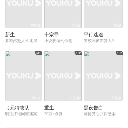
10集全
21集全
18集全
新生
十宗罪
平行迷途
井柏然赴人性迷局
小说改编刑侦剧
警校同窗差异人生
APP
APP
APP
20集全
28集全
28集全
弓元特攻队
重生
黑夜告白
明道江铠同破迷案
20万+点赞
师徒齐心共探悬案