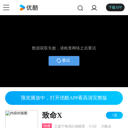
下载APP
数据获取失败，请检查网络之后重试
重试
预览播放中，打开优酷APP看高清完整版
致命X
+追
.
.
独播
王嘉宁饰演白领精英
6.5分
20集全