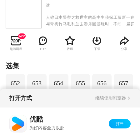
话
人称日本警察之救世主的高中生侦探工藤新一在
与青梅竹马毛利兰去游乐园游玩时，不经意中发
展开
现了行踪可疑的黑衣人。于是工藤新一尾随跟
踪，并目睹了黑衣人正在进行可疑交易。不料，
却被另一名黑衣人在背后击晕，被强行灌下一种
超清画质
收藏
下载
分享
1117
名为APTX-4869的毒药，致使身体变小。为了在
不暴露真实身份并继续追踪黑衣人及其成员，情
急之下，工藤新一受到《福尔摩斯》的作者“阿瑟·
选集
柯南·道尔”和“江户川乱步”名字的启发，改名
为“江户川柯南”，并寄住在毛利兰的家中。作为
652
653
654
655
656
657
侦探，柯南实在看不下去毛利小五郎经常做的一
些“发育不良”的错误推理，便帮助毛利小五郎破
了许多案子。
打开方式
继续使用浏览器
Copyright©
2026
优酷 youku.com
版权所有
优酷
京ICP备06050721号-1
打开
为好内容全力以赴