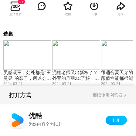
超清画质
收藏
下载
分享
2
选集
03:13
03:49
灵感碳王，处处都是“王
泥娃老师又出新板了？
很适合夏天穿的
曼昱”的影子，所以会改
外置的丹羽ZC了解一
颜值性能都很能打
2024-03-21
2024-03-21
N08
2024-03-21
名吗？MN10
下！MN09
打开方式
继续使用浏览器
Copyright©
2026
优酷 youku.com
版权所有
京ICP备06050721号-1
优酷
打开
为好内容全力以赴