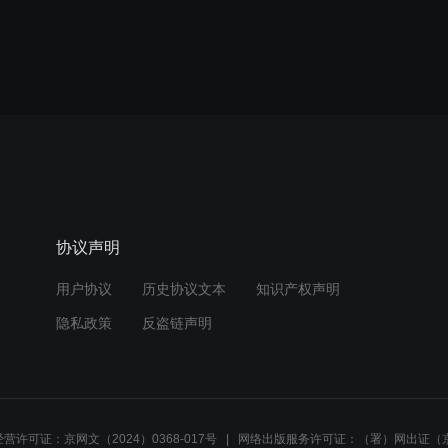
协议声明
用户协议
历史协议文本
知识产权声明
隐私政策
反盗链声明
营许可证：京网文（2024）0368-017号
网络出版服务许可证：（署）网出证（京