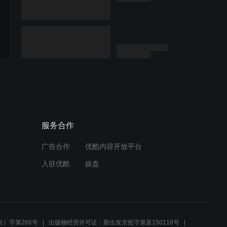
服务合作
广告合作
优酷内容开放平台
入驻优酷
娱盘
）字第266号
出版物经营许可证：新出发京批字第直150118号