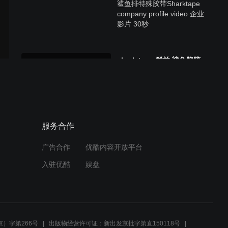
鲨鱼排特殊胶带Sharktape
company profile video 企业
影片 30秒
shark tape 群益 鲨鱼牌胶
带 3分钟企业形象影片
服务合作
广告合作
优酷内容开放平台
入驻优酷
娱盘
）字第266号
出版物经营许可证：新出发京批字第直150118号