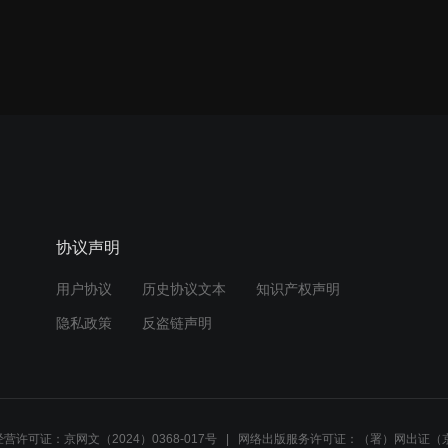
协议声明
用户协议
历史协议文本
知识产权声明
隐私政策
反盗链声明
营许可证：京网文（2024）0368-017号
网络出版服务许可证：（署）网出证（京