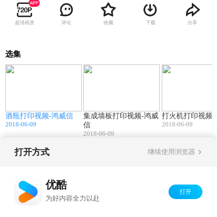
超清画质
评论
收藏
下载
分享
选集
8
00:06
00:10
鸿
酒瓶打印视频-鸿威信
集成墙板打印视频-鸿威
打火机打印视频
2018-06-09
2018-06-09
信
2018-06-09
打开方式
继续使用浏览器
Copyright©
2026
优酷 youku.com
版权所有
京ICP备06050721号-1
优酷
打开
为好内容全力以赴