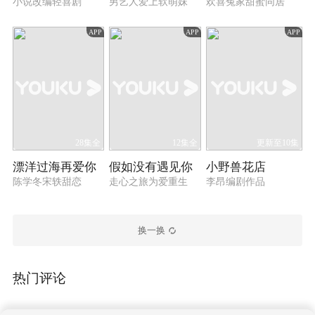
小说改编轻喜剧
男艺人爱上软萌妹
欢喜冤家甜蜜同居
APP
APP
APP
28集全
12集全
更新至10集
漂洋过海再爱你
假如没有遇见你
小野兽花店
陈学冬宋轶甜恋
走心之旅为爱重生
李昂编剧作品
换一换
热门评论