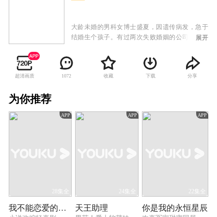
大龄未婚的男科女博士盛夏，因遗传病发，急于
结婚生个孩子。有过两次失败婚姻的公司高管秋
展开
阳，遭遇事业危机。为了拯救公司，秋阳被亲人
朋友联手逼婚。两个渴望用婚姻获得救赎的人，
阴差阳错地成为了邻居，引发了一连串误会。两
超清画质
收藏
下载
分享
1072
人怦然心动却懵懂不知，以契约形式开始了一段
有名无实的婚姻，旨在为对方扫除因不婚或离异
为你推荐
带来的困扰。两人在摩擦中，一次次化解了暴露
的风险，缔结了深厚的友谊。在此过程中，两人
APP
APP
APP
也逐渐向对方敞开心扉，对婚姻有了更深的认
识，纠正了过去许多偏激、不成熟的想法，认识
到只有以爱为目的的婚姻才是幸福生活的保障。
最终，他们克服各自的困难，大胆地说出了心底
最真实的想法，收获了真挚的爱情。
28集全
24集全
22集全
我不能恋爱的女朋友
天王助理
你是我的永恒星辰