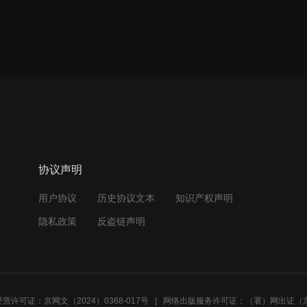
协议声明
用户协议
历史协议文本
知识产权声明
隐私政策
反盗链声明
营许可证：京网文（2024）0368-017号
网络出版服务许可证：（署）网出证（京