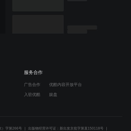
服务合作
广告合作
优酷内容开放平台
入驻优酷
娱盘
）字第266号
出版物经营许可证：新出发京批字第直150118号