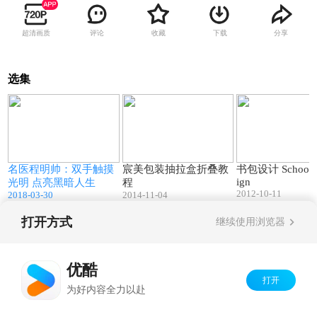
超清画质
评论
收藏
下载
分享
选集
1
04:59
01:04
频
名医程明帅：双手触摸
宸美包装抽拉盒折叠教
书包设计 Schoolba
ign
光明 点亮黑暗人生
程
2012-10-11
2018-03-30
2014-11-04
打开方式
继续使用浏览器
Copyright©
2026
优酷 youku.com
版权所有
京ICP备06050721号-1
优酷
打开
为好内容全力以赴