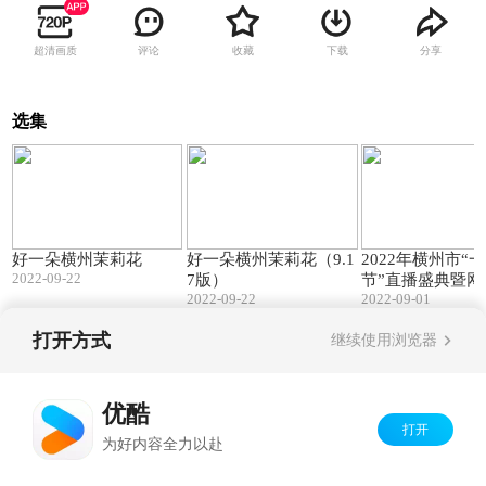
超清画质
评论
收藏
下载
分享
选集
08:39
08:39
好一朵横州茉莉花
好一朵横州茉莉花（9.1
2022年横州市“
2022-09-22
7版）
节”直播盛典暨网
2022-09-22
2022-09-01
会宣传片
打开方式
继续使用浏览器
Copyright©
2026
优酷 youku.com
版权所有
京ICP备06050721号-1
优酷
打开
为好内容全力以赴