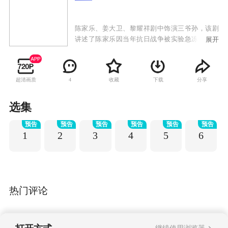
陈家乐、姜大卫、黎耀祥剧中饰演三爷孙，该剧
讲述了陈家乐因当年抗日战争被实验急冻，到现
展开
代被解冻，与儿子姜大卫及黎耀祥重逢的故事。
超清画质
收藏
下载
分享
4
选集
预告
预告
预告
预告
预告
预告
1
2
3
4
5
6
热门评论