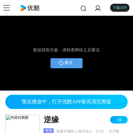
下载APP
数据获取失败，请检查网络之后重试
重试
预览播放中，打开优酷APP看高清完整版
逆缘
+追
.
.
预告
陈家乐领衔上演冷冻人
8.2分
共35集