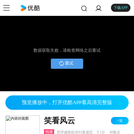
下载APP
数据获取失败，请检查网络之后重试
重试
预览播放中，打开优酷APP看高清完整版
笑看风云
+追
.
.
独播
郑伊健陈松伶纠葛虐恋
9.1分
40集全