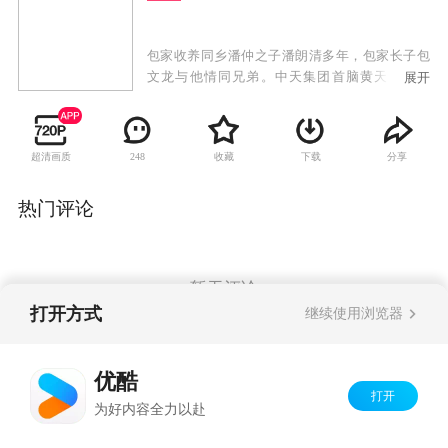
包家收养同乡潘仲之子潘朗清多年，包家长子包
文龙与他情同兄弟。中天集团首脑黄天遭人暗
展开
算，被商业罪案调查科的探员包文龙调查，却与
其成为忘年交。急功近利的潘朗清非法赚快钱，
连累前来劝阻的包文龙被停职，使包家陷入困
超清画质
收藏
下载
分享
248
境。潘父向昔日好友黄天求助，潘朗清得以进入
中天集团。复职无望的包文龙被黄天赏识招入中
天，由此踏入商界。包文龙认识古怪少女林贞
热门评论
烈，两人开始恋爱。潘朗清被人利用出卖中天的
商业机密，引起黄天的疑心，为了获得黄天的信
任，并谋得权势，潘朗清开始追求黄天之女黄
蕾。但黄蕾却因为包文龙而与他悔婚，并介入到
暂无评论
包文龙与林贞烈的感情中，让包文龙陷入两难之
打开方式
继续使用浏览器
境。备受悔婚屈辱的潘朗清，与黄天的对手一起
不择手段，开始报复计划。
Copyright©
2026
优酷 youku.com
版权所有
优酷
京ICP备06050721号-1
打开
为好内容全力以赴