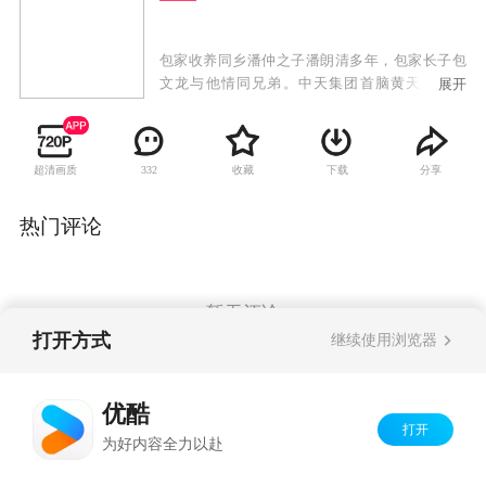
包家收养同乡潘仲之子潘朗清多年，包家长子包
文龙与他情同兄弟。中天集团首脑黄天遭人暗
展开
算，被商业罪案调查科的探员包文龙调查，却与
其成为忘年交。急功近利的潘朗清非法赚快钱，
连累前来劝阻的包文龙被停职，使包家陷入困
超清画质
收藏
下载
分享
332
境。潘父向昔日好友黄天求助，潘朗清得以进入
中天集团。复职无望的包文龙被黄天赏识招入中
天，由此踏入商界。包文龙认识古怪少女林贞
热门评论
烈，两人开始恋爱。潘朗清被人利用出卖中天的
商业机密，引起黄天的疑心，为了获得黄天的信
任，并谋得权势，潘朗清开始追求黄天之女黄
蕾。但黄蕾却因为包文龙而与他悔婚，并介入到
暂无评论
包文龙与林贞烈的感情中，让包文龙陷入两难之
打开方式
继续使用浏览器
境。备受悔婚屈辱的潘朗清，与黄天的对手一起
不择手段，开始报复计划。
Copyright©
2026
优酷 youku.com
版权所有
优酷
京ICP备06050721号-1
打开
为好内容全力以赴