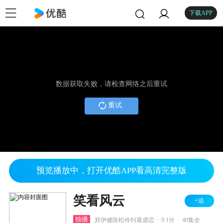
下载APP
数据获取失败，请检查网络之后重试
重试
预览播放中，打开优酷APP看高清完整版
笑看风云
+追
.
.
独播
郑伊健陈松伶纠葛虐恋
9.1分
40集全