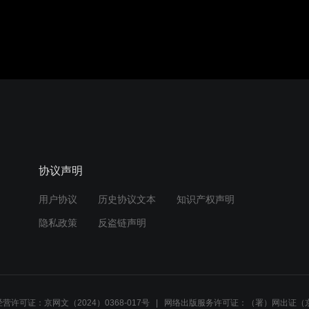
协议声明
用户协议
历史协议文本
知识产权声明
隐私政策
反盗链声明
营许可证：京网文（2024）0368-017号
网络出版服务许可证：（署）网出证（京