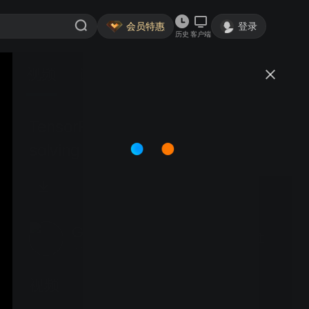
会员特惠
登录
历史
客户端
视频
讨论
TensorFlow: an ML platform for
solving impactful and challenging
problems
Google开发者
关注
大鱼号认证作者·1.3万粉丝
视频