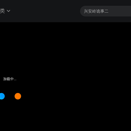
类
加载中...