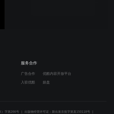
Interactive emails with AMP
| The cAMPfire
What’s new for Shared
VPC and Cloud
Interconnect
Demystifying Cloud
服务合作
Spanner multi-region
configurat
广告合作
优酷内容开放平台
入驻优酷
娱盘
Alerting on error budget
burn rate
）字第266号
出版物经营许可证：新出发京批字第直150118号