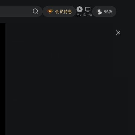
会员特惠
登录
历史
客户端
视频
讨论
【乒在民间】140 反手推拨应该注
意什么？
乒乓国球汇_guoqiuhui
关注
大鱼号认证作者·4.0万粉丝
视频