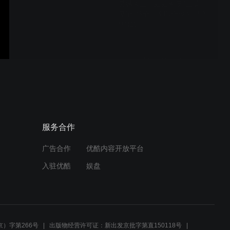
灵感碳王，处处都是“王曼
昱”的影子，所以会改名吗？
MN10
泥娃老师又出新板了？外置
的丹羽ZC了解一下！MN09
很适合夏天穿的球鞋，颜值
服务合作
性能都很能打！ -MN08
广告合作
优酷内容开放平台
入驻优酷
娱盘
蝴蝶D05和D09C的“青春
版”？！蝴蝶的胶皮这波赢麻
了？ -MN07
）字第266号
出版物经营许可证：新出发京批字第直150118号