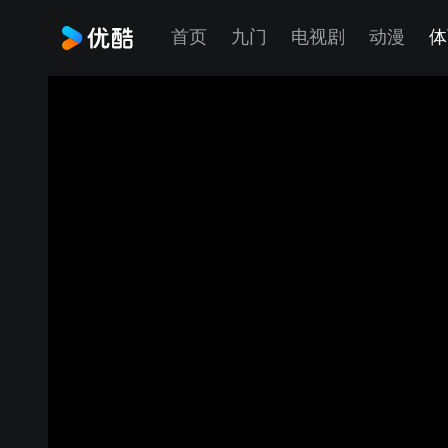
首页
九门
电视剧
动漫
体
【乒在民间】140 反手推拨应该注