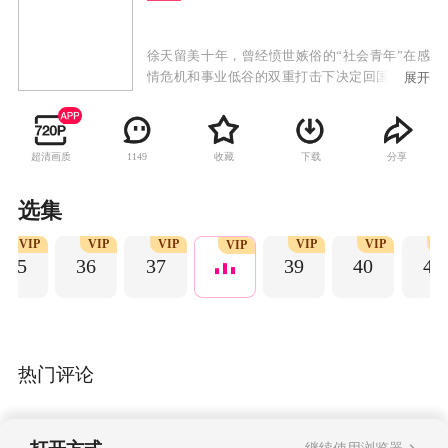
徐天留美十年，曾经愤世嫉俗的“社会青年”在感
情危机和事业低谷的双重打击下决定回国，不巧
展开
却因为旧疾复发病倒在机场，紧要关头换了一颗
心脏保命。手术之后一直住在母亲刀美岚的婚姻
介绍所，碰上了前来相亲的梁晓慧，两人从素不
超清画质
收藏
下载
分享
1149
相识到了后来成为了精神伴侣，梁晓慧一度认为
徐天和在事故中过世的前夫过于相像，以至于一
直不敢确定这种曼妙的暧昧，直到心理医生边志
选集
军化解了晓慧的困惑。而偶然的一次电梯事故，
VIP
VIP
VIP
VIP
VIP
V
晓慧的助手贾小朵莫名的喜欢上了这个中年大叔
VIP
35
36
37
39
40
41
徐天，感情的萌芽在这几个毫不相干的人物间蔓
延生长。
热门评论