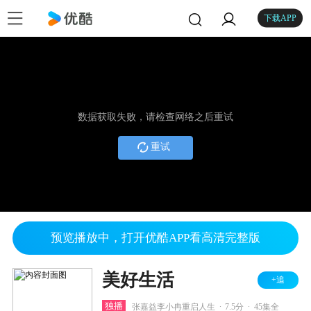
下载APP
数据获取失败，请检查网络之后重试
重试
预览播放中，打开优酷APP看高清完整版
美好生活
+追
.
.
独播
张嘉益李小冉重启人生
7.5分
45集全