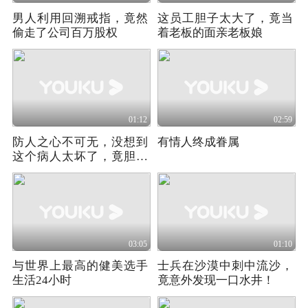
男人利用回溯戒指，竟然
这员工胆子太大了，竟当
偷走了公司百万股权
着老板的面亲老板娘
01:12
02:59
防人之心不可无，没想到
有情人终成眷属
这个病人太坏了，竟胆大
包天偷看护士！
03:05
01:10
与世界上最高的健美选手
士兵在沙漠中刺中流沙，
生活24小时
竟意外发现一口水井！