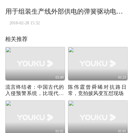
用于组装生产线外部供电的弹簧驱动电缆卷筒
2018-02-28 15:32
相关推荐
03:49
01:23
流言终结者：中国古代的
陈伟霆曾舜晞对抗路日
入侵预警系统，比现代仪
常，竞拍披风变互怼现场
器更精准吗
01:02
01:01