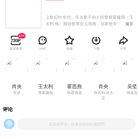
上世纪80年代，失去妻子的人民警察霍建国（王
太利 饰）独自抚养女儿燕燕，在家他辛苦操劳，
展开
洗衣做饭，在外则尽职尽责，勇敢地与歹徒们做
着不懈的斗争。他是百姓们所钦佩的对象，也是
女儿最为敬仰的好父亲。转眼间，燕燕（霍思燕
超清画质
收藏
下载
分享
26987
饰）出落成亭亭玉立的大姑娘，情窦初开的她与
吊儿郎当的肖利（肖央 饰）情投意合，却遭到父
亲极力的反对，父女的关系也开始紧张起来。年
复一年，曾经飒爽英姿的老霍已经变成满头白
发，走路蹒跚并且固执倔强的老头，燕燕则在奔
忙的大都市辛苦打拼，承受各种各样的委屈，可
肖央
王太利
霍思燕
肖央
吴坚
是这对父女却始终有着无法跨越的鸿沟与不能割
导演
饰霍建国
饰霍燕燕
饰肖利/肖大
饰老肖
舍的牵绊……
宝