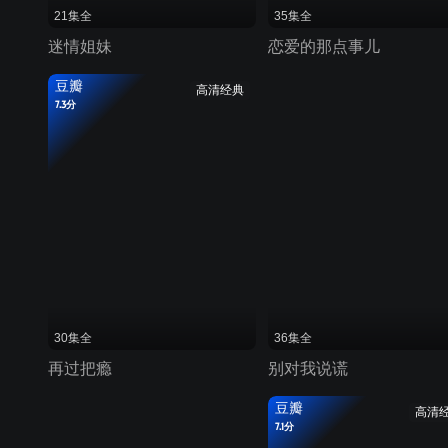
21集全
35集全
迷情姐妹
恋爱的那点事儿
豆瓣
高清经典
7.3分
30集全
36集全
再过把瘾
别对我说谎
豆瓣
高清
7.1分