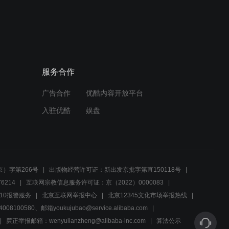
02:21
温笛消遣玩游戏，开导剑雄
解开心结
服务合作
02:37
广告合作
优酷内容开放平台
时樾主动报备行程，南乔信
任未追问
入驻优酷
娱盘
01:59
常父撮合儿子恋爱，剑雄有
口难辩解
）字第266号
出版物经营许可证：新出发京批字第直150118号
6214
互联网宗教信息服务许可证：京（2022）0000083
02:43
10报警服务
北京互联网举报中心
北京12345文化市场举报热线
00580、邮箱youkujubao@service.alibaba.com
知晓时樾处境难，郝杰鼓励
对抗安宁
廉正举报邮箱：wenyulianzheng@alibaba-inc.com
算法公示