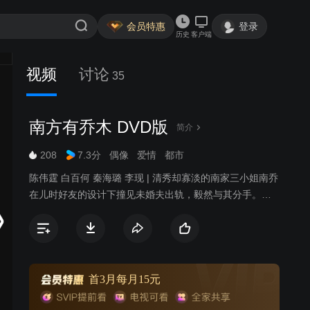
会员特惠
登录
历史
客户端
视频
讨论
35
南方有乔木 DVD版
简介
208
7.3分
偶像
爱情
都市
陈伟霆 白百何 秦海璐 李现 | 清秀却寡淡的南家三小姐南乔
在儿时好友的设计下撞见未婚夫出轨，毅然与其分手。为
使自己钟爱的科技事业平稳推进，南乔去了酒吧面见投资
人，却误打误撞与高大冷峻的酒吧老板时樾相识，时樾意
外发现南乔似乎与自己早已尘封的一段过往有着扑朔迷离
的关系，他有意接近南乔，原想布下情感陷阱彻查当年那
段往事，不想自己却无可救药的爱上了南乔。当年事件的
首3月每月15元
另一主角常剑雄与已成为自己情敌的时樾重逢，心中既不