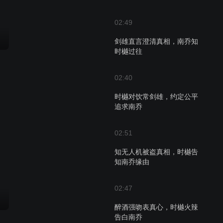
02:49
剑雄直言澄清真相，南乔知
时樾过往
02:40
时樾对饮常剑雄，约定公平
追求南乔
02:51
知无人机被盗真相，时樾告
知南乔缘由
02:47
醉酒强吻表真心，时樾火辣
告白南乔