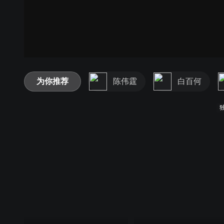
为你推荐
陈伟霆
白百何