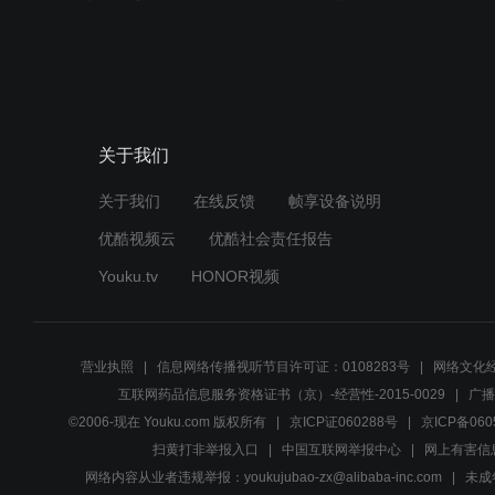
关于我们
关于我们
在线反馈
帧享设备说明
优酷视频云
优酷社会责任报告
Youku.tv
HONOR视频
营业执照
信息网络传播视听节目许可证：0108283号
网络文化经
互联网药品信息服务资格证书（京）-经营性-2015-0029
广播
©2006-现在 Youku.com 版权所有
京ICP证060288号
京ICP备060
扫黄打非举报入口
中国互联网举报中心
网上有害信
网络内容从业者违规举报：youkujubao-zx@alibaba-inc.com
未成年