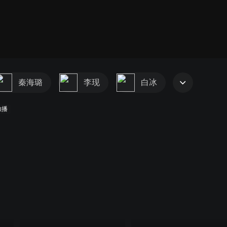
秦海璐
李现
白冰
独播