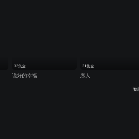
32集全
21集全
说好的幸福
恋人
独