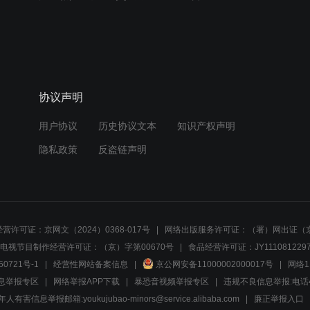
协议声明
用户协议
历史协议文本
知识产权声明
隐私政策
反盗链声明
营许可证：京网文（2024）0368-017号
网络出版服务许可证：（署）网出证（京
电视节目制作经营许可证：（京）字第00670号
食品经营许可证：JY1110812297
50721号-1
经营性网站备案信息
京公网安备11000002000017号
网络1
息举报专区
网络举报APP下载
暴恐音视频举报专区
违规不良信息举报:电话40081
人有害信息举报邮箱:youkujubao-minors@service.alibaba.com
廉正举报入口