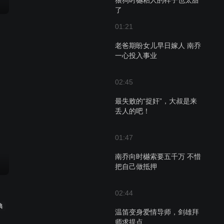
狼狗时樾粘人的样子也太甜
了
01:21
老爸期盼女儿早日嫁人 南乔
一心投入事业
02:45
最失败的“捉奸”，大叔是来
丢人的吧！
01:47
南乔向时樾索要五千万 不惜
把自己做抵押
02:44
典
温笛变身爱情导师，剑雄拜
师求提点