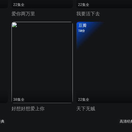
22集全
22集全
爱你两万里
我要活下去
豆瓣
7.8分
38集全
22集全
好想好想爱上你
天下无贼
经典
高清经