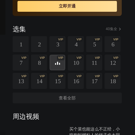
甘又愧疚，前尘往事与眼下的情感纠葛让两人之间的战火
立即开通
一触即发。威严专断的南父坚决反对南乔与时樾的感情，
南乔也渐渐得知在被时樾尘封的过往中还有一位对他影响
颇深的女人存在。面对南父的压力和难以磨灭的过往，南
选集
乔与时樾始终并肩而立，紧紧相依，拼尽全力保护着他们
40集全
所珍视的爱情。
VIP
VIP
VIP
VIP
1
2
3
4
5
6
VIP
VIP
VIP
VIP
VIP
VIP
7
8
10
11
12
VIP
VIP
VIP
VIP
VIP
VIP
13
14
15
16
17
18
查看全部
周边视频
买个菜也能这么不正经，小