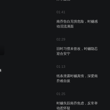
01:41
南乔告白无惧危险，时樾感
动泪流满面
02:29
旧时习惯未曾改，时樾隐忍
迎合安宁
01:13
播
纸条泄露时樾真情，深爱南
乔难自拔
01:25
时樾失踪南乔焦虑，反常举
动惹怀疑