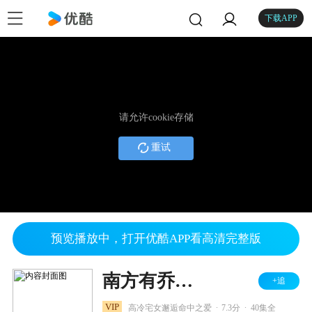
下载APP
请允许cookie存储
重试
预览播放中，打开优酷APP看高清完整版
南方有乔木 DVD版
+追
.
.
VIP
高冷宅女邂逅命中之爱
7.3分
40集全