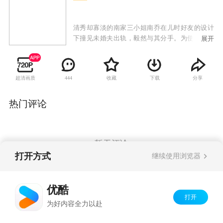
清秀却寡淡的南家三小姐南乔在儿时好友的设计
下撞见未婚夫出轨，毅然与其分手。为使自己钟
展开
爱的科技事业平稳推进，南乔去了酒吧面见投资
人，却误打误撞与高大冷峻的酒吧老板时樾相
识，时樾意外发现南乔似乎与自己早已尘封的一
超清画质
收藏
下载
分享
444
段过往有着扑朔迷离的关系，他有意接近南乔，
原想布下情感陷阱彻查当年那段往事，不想自己
却无可救药的爱上了南乔。当年事件的另一主角
热门评论
常剑雄与已成为自己情敌的时樾重逢，心中既不
甘又愧疚，前尘往事与眼下的情感纠葛让两人之
间的战火一触即发。威严专断的南父坚决反对南
乔与时樾的感情，南乔也渐渐得知在被时樾尘封
暂无评论
的过往中还有一位对他影响颇深的女人存在。面
打开方式
继续使用浏览器
对南父的压力和难以磨灭的过往，南乔与时樾始
终并肩而立，紧紧相依，拼尽全力保护着他们所
Copyright©
2026
优酷 youku.com
版权所有
珍视的爱情。
优酷
京ICP备06050721号-1
打开
为好内容全力以赴