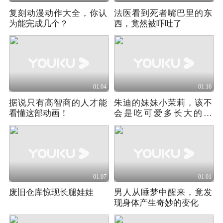
复刻动漫动作大全，你认
法医看到死者嘴巴里的东
为能完成几个？
西，竟然被吓吐了
01:04
01:16
据说只有高智商的人才能
朱迪的妹妹小茉莉，该不
看懂这部动画！
会是吃可爱多长大的吧
《疯狂动物城番外》
01:07
01:01
废旧仓库惊现长腿娃娃
男人从睡梦中醒来，竟发
现身体产生奇妙的变化