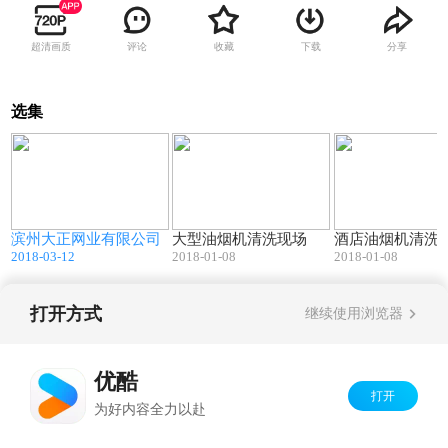
超清画质
评论
收藏
下载
分享
选集
9
00:09
00:47
滨州大正网业有限公司
大型油烟机清洗现场
酒店油烟机清洗
2018-03-12
2018-01-08
2018-01-08
打开方式
继续使用浏览器
Copyright©
2026
优酷 youku.com
版权所有
京ICP备06050721号-1
优酷
打开
为好内容全力以赴