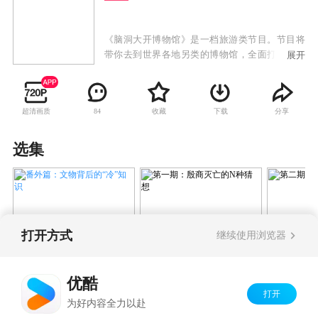
《脑洞大开博物馆》是一档旅游类节目。节目将
带你去到世界各地另类的博物馆，全面打开你的
展开
视野，让你跟着节目进入脑洞大开的想象力时
空。
超清画质
收藏
下载
分享
84
选集
打开方式
继续使用浏览器
番外篇：文物背后的“冷”知
第一期：殷商灭亡的N
第二期：
识
种猜想
秘密
优酷
打开
Copyright©
2026
优酷 youku.com
版权所有
为好内容全力以赴
京ICP备06050721号-1