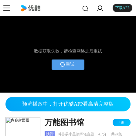
下载APP
数据获取失败，请检查网络之后重试
重试
预览播放中，打开优酷APP看高清完整版
万能图书馆
+追
.
.
预告
叫兽易小星演绎轻喜剧
4.7分
共24集