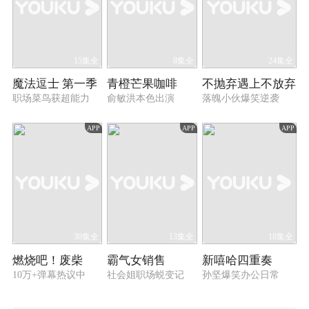
15集全
8集全
24集全
魔法逗士 第一季
青橙芒果咖啡
不抛弃遇上不放弃
职场菜鸟获超能力
俞敏洪本色出演
落魄小伙爆笑逆袭
APP
APP
APP
30集全
13集全
18集全
燃烧吧！废柴
霸气女销售
新嘻哈四重奏
10万+弹幕热议中
社会姐职场蜕变记
孙坚爆笑办公日常