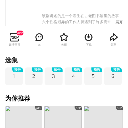
该剧讲述的是一个发生在古老图书馆里的故事，
六个性格迥异的工作人员遇到了许多离奇事件，
展开
展开了一场前所未见的神奇冒险，碰撞出应接不
暇的密集笑点，让你猜中了开头，却猜不中结
尾。
超清画质
收藏
下载
分享
96
选集
预告
预告
预告
预告
预告
预告
1
2
3
4
5
6
为你推荐
APP
APP
APP