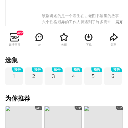
该剧讲述的是一个发生在古老图书馆里的故事，
六个性格迥异的工作人员遇到了许多离奇事件，
展开
展开了一场前所未见的神奇冒险，碰撞出应接不
暇的密集笑点，让你猜中了开头，却猜不中结
尾。
超清画质
收藏
下载
分享
99
选集
预告
预告
预告
预告
预告
预告
1
2
3
4
5
6
为你推荐
APP
APP
APP