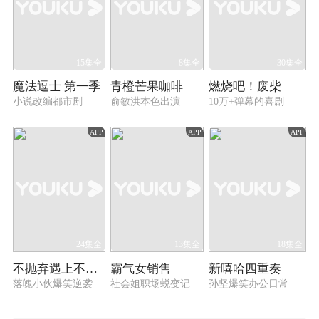
15集全
8集全
30集全
魔法逗士 第一季
青橙芒果咖啡
燃烧吧！废柴
小说改编都市剧
俞敏洪本色出演
10万+弹幕的喜剧
APP
APP
APP
24集全
13集全
18集全
不抛弃遇上不放弃
霸气女销售
新嘻哈四重奏
落魄小伙爆笑逆袭
社会姐职场蜕变记
孙坚爆笑办公日常