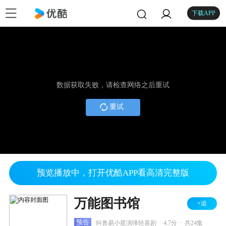
下载APP
数据获取失败，请检查网络之后重试
重试
预览播放中，打开优酷APP看高清完整版
万能图书馆
+追
.
.
预告
叫兽易小星演绎轻喜剧
4.7分
共24集