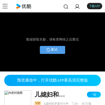
下载APP
数据获取失败，请检查网络之后重试
重试
预览播放中，打开优酷APP看高清完整版
儿媳妇和少奶奶
+追
.
.
VIP
儿媳间的矛盾与斗争
7.2分
共131集