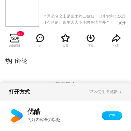
李秀晶名义上是家里的二媳妇，但其实和长媳没
什么区别。家里大大小小的事情里外全包，要照
展开
顾公婆，甚至连老光棍大伯子都要照顾。过着白
领生活的大姑子每天只知道打扮的光鲜亮丽的进
进出出。即使这样，李秀晶也坚信，只要长媳进
超清画质
收藏
下载
分享
14
了家门，自己就能脱离夫家的苦海。但，进了门
的大嫂不是救世主，带来的只是双重苦难……
热门评论
暂无评论
打开方式
继续使用浏览器
Copyright©
2026
优酷 youku.com
版权所有
优酷
京ICP备06050721号-1
打开
为好内容全力以赴