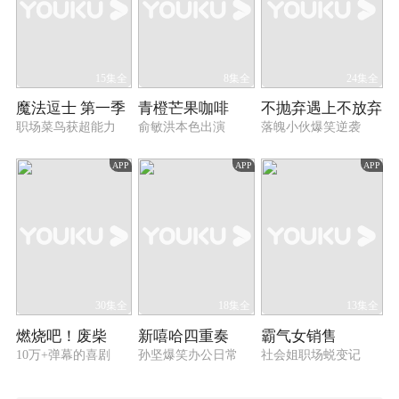
15集全
8集全
24集全
魔法逗士 第一季
青橙芒果咖啡
不抛弃遇上不放弃
职场菜鸟获超能力
俞敏洪本色出演
落魄小伙爆笑逆袭
APP
APP
APP
30集全
18集全
13集全
燃烧吧！废柴
新嘻哈四重奏
霸气女销售
10万+弹幕的喜剧
孙坚爆笑办公日常
社会姐职场蜕变记