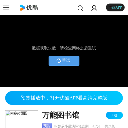
下载APP
数据获取失败，请检查网络之后重试
重试
预览播放中，打开优酷APP看高清完整版
万能图书馆
+追
.
.
预告
叫兽易小星演绎轻喜剧
4.7分
共24集