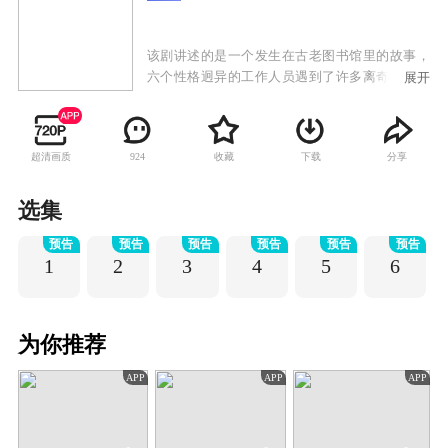
该剧讲述的是一个发生在古老图书馆里的故事，
六个性格迥异的工作人员遇到了许多离奇事件，
展开
展开了一场前所未见的神奇冒险，碰撞出应接不
暇的密集笑点，让你猜中了开头，却猜不中结
尾。
超清画质
收藏
下载
分享
924
选集
预告
预告
预告
预告
预告
预告
1
2
3
4
5
6
为你推荐
APP
APP
APP