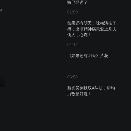
悔已经迟了
P
01:50
如果还有明天：咏梅演技了
得，出演精神病患爱上杀夫
仇人，心疼！
04:12
《如果还有明天》片花
06:58
黎光吴剑秋双A斗法，势均
力敌超好嗑！
01:06
喜爱辛苦为桂仙熬药