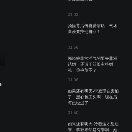
01:03
骚怪背后传喜爱瞎话，气坏
喜爱要找他拼命！
01:58
郭晓婷非常洋气的要去非洲
结婚，还请了酋长主持婚
礼，你艳羡不？
01:08
播
如果还有明天-李寂现在害怕
了，黑心包工头啊，现在后
悔已经迟了
01:50
如果还有明天-冷薇这才想起
来，李寂果然是有罪啊，她