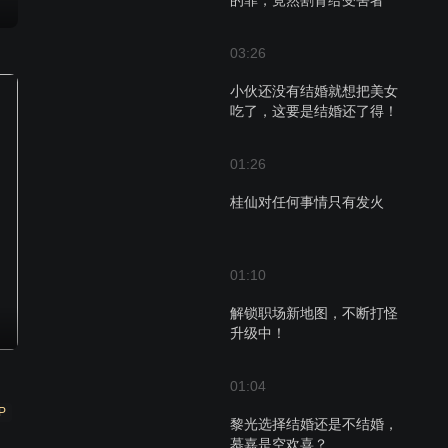
的罪，竟然割肾给受害者
03:26
小伙还没有结婚就想把美女
吃了，这要是结婚还了得！
01:26
桂仙对任何事情只有发火
01:10
解锁职场新地图，不断打怪
升级中！
01:04
P
黎光选择结婚还是不结婚，
慕嘉是空欢喜？