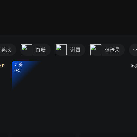
蒋欣
白珊
谢园
侯传杲
豆瓣
VIP
独
7.4分