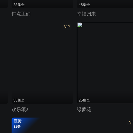
25集全
48集全
钟点工们
幸福归来
VIP
55集全
25集全
欢乐颂2
绿萝花
豆瓣
VI
8.5分