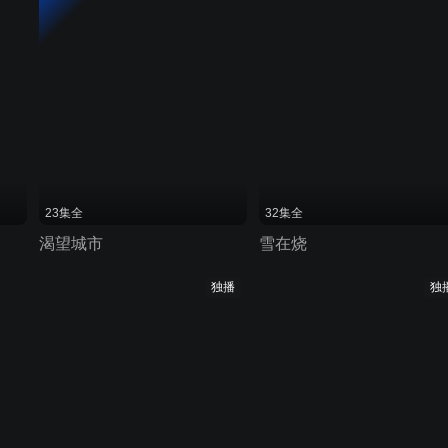
23集全
32集全
渴望城市
雪在烧
独播
独