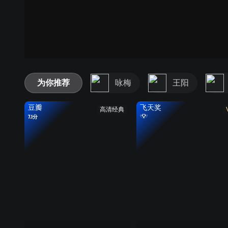
为你推荐
咏梅
王阳
豆瓣
飞天奖
高清经典
7.1分