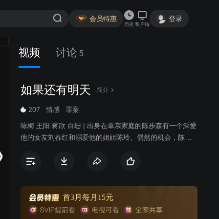
会员特惠
登录
历史
客户端
视频
讨论
5
如果还有明天
简介
207
情感
罪案
咏梅 王阳 蒋欣 白珊 | 出身在单亲家庭的陈步森有一个深爱
他的女友刘春红和溺爱他的姐姐陈玲。偶然的机会，陈步
森认识了精神失常的女人冷薇及其孩子和母亲，帮助这一
家人让他感受到人间的真情和生活的美好。在协助冷薇的
康复治疗过程中，逐渐与冷薇产生了异样的爱情，陈步森
为了拯救身患绝症的冷薇，不惜付出生命的代价。陈玲为
弟弟的婚事，与丈夫矛盾升级，最终走向离婚，当她重伤
首3月每月15元
在床时，却收获了丈夫的温情。刘春红面对失去的感情，