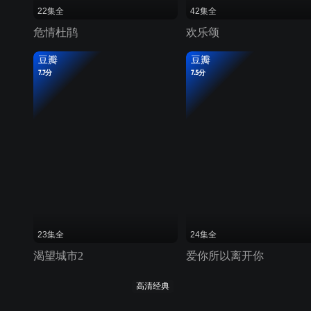
22集全
42集全
危情杜鹃
欢乐颂
豆瓣
豆瓣
7.7分
7.5分
23集全
24集全
渴望城市2
爱你所以离开你
高清经典