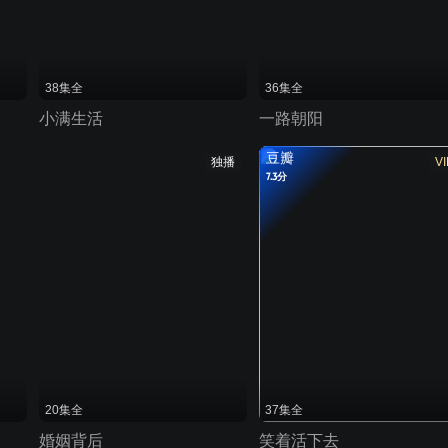
38集全
36集全
小满生活
一路朝阳
豆瓣
独播
VI
7.3分
20集全
37集全
婚姻背后
笑着活下去