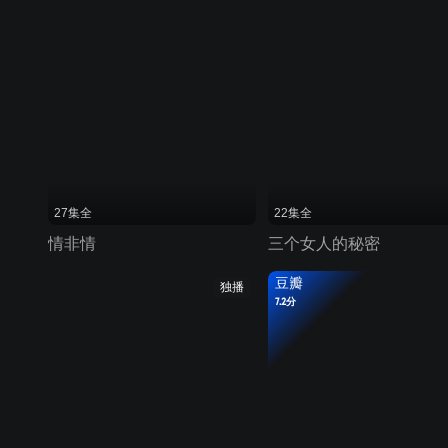
27集全
22集全
情非情
三个女人的秘密
豆瓣
独播
7.2分