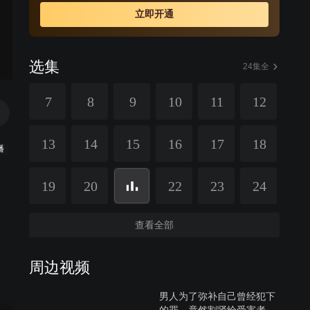
多番努力无果，绝望中到医院流产，放弃了与陈步森的孩
立即开通
子，并且铤而走险企图伤害冷薇，不料却误伤陈玲。面对
深爱自己却又无法原谅的陈步森，冷薇只有选择离开。三
个家庭，三段情感，最终因为真爱，所有的阴霾都逐渐消
选集
散，生活的阳光重新照耀到每个人的内心。
24集全
7
8
9
10
11
12
13
14
15
16
17
18
播
19
20
22
23
24
查看全部
周边视频
男人为了弥补自己曾经犯下