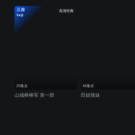
豆瓣
高清经典
9.4分
20集全
46集全
山城棒棒军 第一部
田姐辣妹