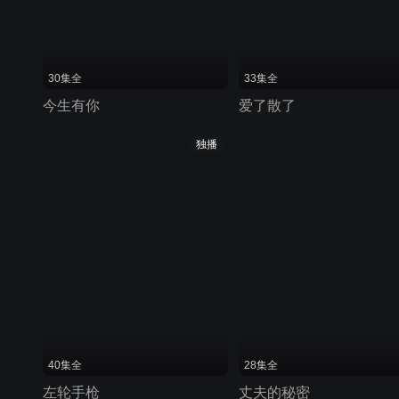
30集全
33集全
今生有你
爱了散了
独播
40集全
28集全
左轮手枪
丈夫的秘密