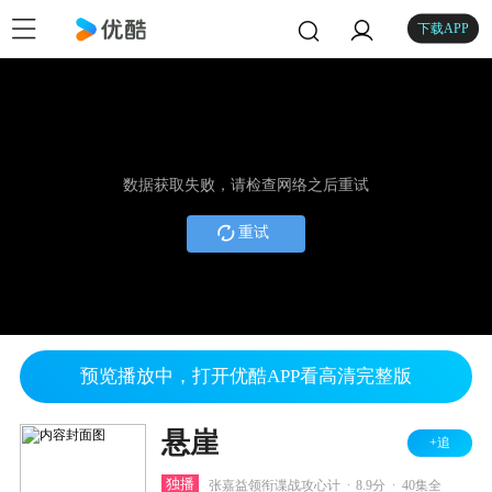
下载APP
数据获取失败，请检查网络之后重试
重试
预览播放中，打开优酷APP看高清完整版
悬崖
+追
.
.
独播
张嘉益领衔谍战攻心计
8.9分
40集全