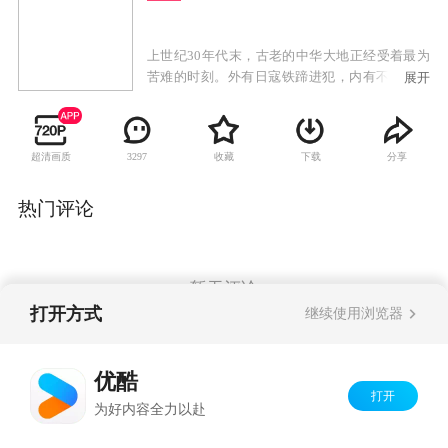
上世纪30年代末，古老的中华大地正经受着最为
苦难的时刻。外有日寇铁蹄进犯，内有不同派别
展开
势力的斗争碾压，战火连绵，生灵涂炭。为了获
取重要的情报，共产党方面派出周乙和顾秋妍假
扮夫妻，潜入哈尔滨的警察厅特务科。周乙被任
超清画质
收藏
下载
分享
3297
命为特别行动队队长，但他的真实身份一直受到
高科长的怀疑。地下工作险象环生，稍不留意就
会失掉性命。周乙挂念分别的妻子，怀孕的秋妍
热门评论
担心腹中的孩子、思念丈夫，可是为了共同的理
想他们不得不压抑着心中万般情感，共同携手在
这条充满黑暗的走廊中前行，只为前方璀璨的光
明……
暂无评论
打开方式
继续使用浏览器
Copyright©
2026
优酷 youku.com
版权所有
优酷
京ICP备06050721号-1
打开
为好内容全力以赴