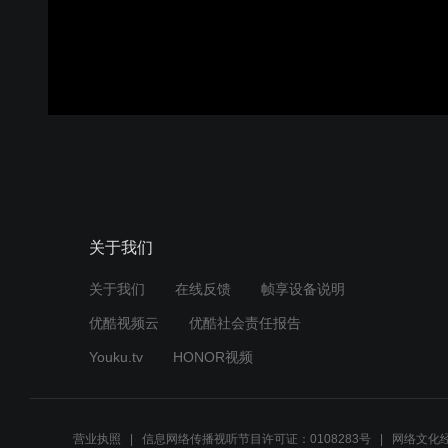
关于我们
关于我们
在线反馈
帧享设备说明
优酷视频云
优酷社会责任报告
Youku.tv
HONOR视频
营业执照
信息网络传播视听节目许可证：0108283号
网络文化经