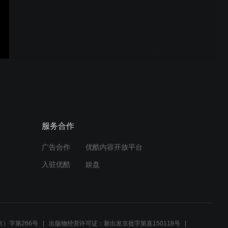
2020麥克馬司特菁英班闭幕
仪式致辞 - Abigail Macbain
2020麥克馬司特菁英班闭幕
仪式致辞 - 貝劍銘 (James
Benn) 教授
服务合作
广告合作
优酷内容开放平台
2020麥克馬司特菁英班闭幕
入驻优酷
娱盘
仪式致辞 - Shayne Clarke
教授
2020麥克馬司特菁英班闭幕
仪式致辞 - Henry Wu
）字第266号
出版物经营许可证：新出发京批字第直150118号