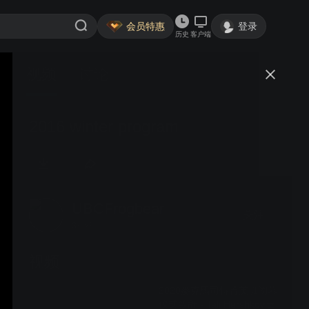
会员特惠
登录
历史
客户端
视频
讨论
2016 winter program
UBCFrogbear
关注
3粉丝
视频
2020麥克馬司特菁英班闭幕
仪式致辞 - Tali Hershkovitz