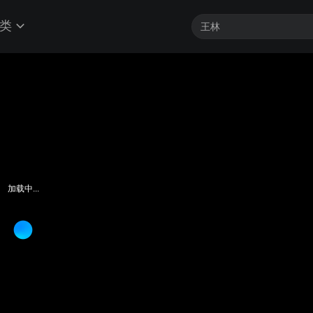
类
加载中...