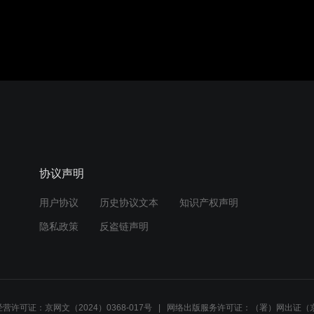
协议声明
用户协议
历史协议文本
知识产权声明
隐私政策
反盗链声明
营许可证：京网文（2024）0368-017号
网络出版服务许可证：（署）网出证（京