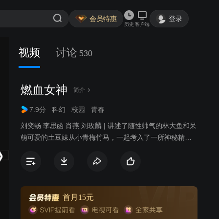
会员特惠
登录
历史
客户端
视频
讨论
530
燃血女神
简介
7.9分
科幻
校园
青春
刘奕畅 李思函 肖燕 刘玫麟 | 讲述了随性帅气的林大鱼和呆
萌可爱的土豆妹从小青梅竹马，一起考入了一所神秘精英
大学-WJC学院。开学当天，班里来了一位神秘的女神同学
燃，燃对林大鱼和土豆妹异常熟悉，并亲口说出她是“50年
后的林大鱼”这个惊人秘密，燃女神的身上仿佛还有着了不
得的能量。从此，命运的齿轮被缓缓推动，神秘的冲突越
来越多……燃到底是谁，她从未来回到现在到底为了什
首月15元
么，她的身上还隐藏着什么样的秘密，她的出现又会怎样