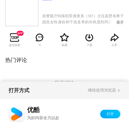
前警视厅特殊犯罪搜查系（SIT）主任真壁有希子
因其女性身份和干练直率的作风受到同侪弹劾指
展开
摘，继而被刑事部长调往刚刚成立不久的搜查一
课紧急案件对应审讯班，该部门由梶山胜利坐
镇，麾下另有菱本进、中田善次郎和小石川春夫
超清画质
收藏
下载
分享
70
三位大叔。真壁有希子的到来引起了大叔们的侧
目，而搜查一课的刑警们又厌恶审讯工作被该部
门抢走，因此对紧急审讯室颇为不满。在案件调
热门评论
查日渐规范化的今天，嫌疑人的供词成为定案的
关键。可是警方所面临的是因各种原因或沉默寡
言或狡猾周旋的对手，真壁有希子一次次和同事
走进审讯室，执着追索着案件背后的真相。
暂无评论
打开方式
继续使用浏览器
Copyright©
2026
优酷 youku.com
版权所有
优酷
京ICP备06050721号-1
打开
为好内容全力以赴