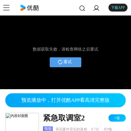
下载APP
数据获取失败，请检查网络之后重试
重试
预览播放中，打开优酷APP看高清完整版
紧急取调室2
+追
.
.
预告
审讯案件背后的真相
8.7分
共9集