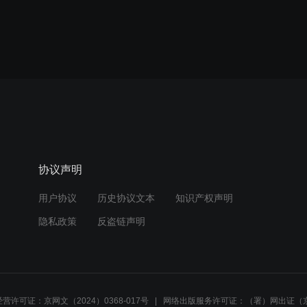
协议声明
用户协议
历史协议文本
知识产权声明
隐私政策
反盗链声明
营许可证：京网文（2024）0368-017号
网络出版服务许可证：（署）网出证（京