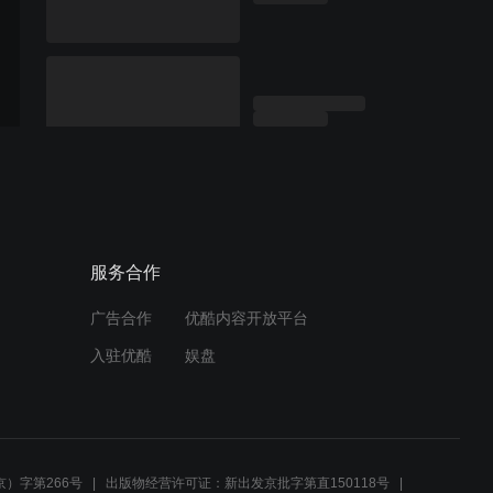
服务合作
广告合作
优酷内容开放平台
入驻优酷
娱盘
）字第266号
出版物经营许可证：新出发京批字第直150118号