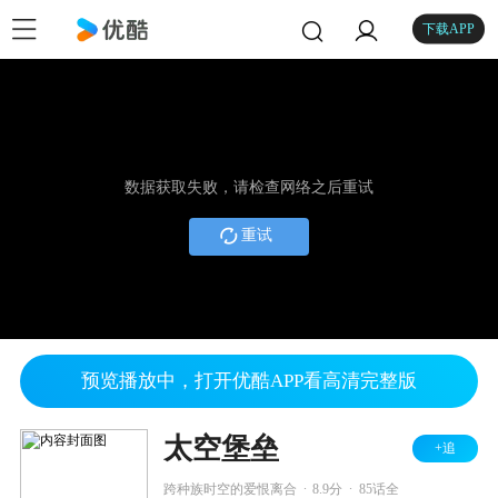
下载APP
数据获取失败，请检查网络之后重试
重试
预览播放中，打开优酷APP看高清完整版
太空堡垒
+追
.
.
跨种族时空的爱恨离合
8.9分
85话全