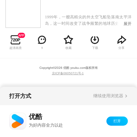
1999年，一艘高精尖的外太空飞船坠落南太平洋
岛，这一时间改变了战争频繁的地球历史。经过
展开
十年的研究，人类修复并重建太空船，并将其命
名为”太空堡垒“。正当人类沉浸在一片自豪与喜
悦中时，来自银河深处的天顶星人逼近地球，从
超清画质
收藏
下载
分享
9
早期的格罗佛船长、瑞克、麦克斯，到来自泰洛
星的机器人统治者与让那率领的南十字军ATAC15
小队爆发的第二次宇宙大战，再到已经实现外太
Copyright©
2026
优酷 youku.com
版权所有
空殖民的地球人与依靠史前能量生存的因维人的
京ICP备06050721号-1
地球争夺战，接连三次宇宙大战，无数英雄登
场，地球人与外星人长达半个多世纪的浩大战争
相继呈现……
打开方式
继续使用浏览器
优酷
打开
为好内容全力以赴