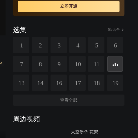
大战，无数英雄登场，地球人与外星人长达半个多世纪的
立即开通
浩大战争相继呈现……
选集
85话全
1
2
3
4
5
6
7
8
9
10
11
P
13
14
16
17
18
19
查看全部
周边视频
太空堡垒 花絮