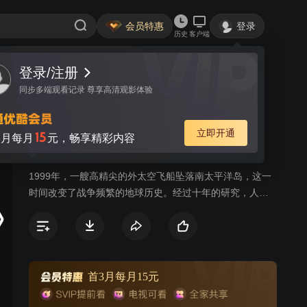
会员特惠
登录
历史
客户端
登录/注册
视频
讨论
23
同步多端观看记录 尊享高清观影体验
太空堡垒
普通话
简介
立即开通
15
月每月
元，畅享精彩内容
449
战争
机战
科幻
1999年，一艘高精尖的外太空飞船坠落南太平洋岛，这一
时间改变了战争频繁的地球历史。经过十年的研究，人类
修复并重建太空船，并将其命名为”太空堡垒“。正当人类沉
浸在一片自豪与喜悦中时，来自银河深处的天顶星人逼近
地球，从早期的格罗佛船长、瑞克、麦克斯，到来自泰洛
星的机器人统治者与让那率领的南十字军ATAC15小队爆发
的第二次宇宙大战，再到已经实现外太空殖民的地球人与
首3月每月15元
依靠史前能量生存的因维人的地球争夺战，接连三次宇宙