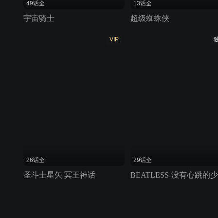
49话全
13话全
宇宙骑士
超级蜘蛛侠
VIP
26话全
29话全
圣斗士星矢 冥王神话
BEATLESS-没有心跳的