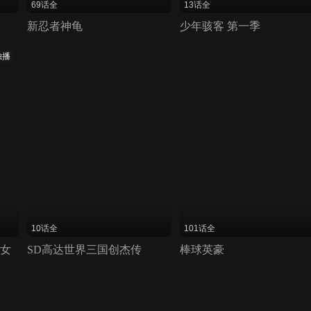
69话全
13话全
新忍者神龟
少年骇客 第一季
独播
10话全
101话全
少女
SD高达世界三国创杰传
棒球英豪