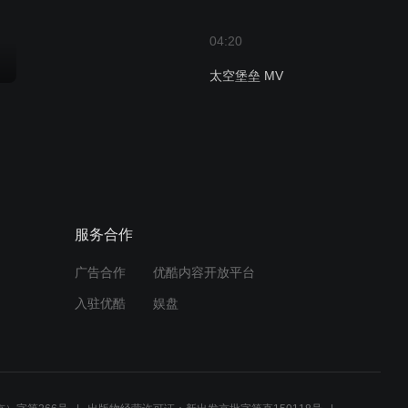
04:20
太空堡垒 MV
01:33
太空堡垒 MV
服务合作
01:31
广告合作
优酷内容开放平台
太空堡垒 片头曲
入驻优酷
娱盘
01:30
太空堡垒 片尾曲