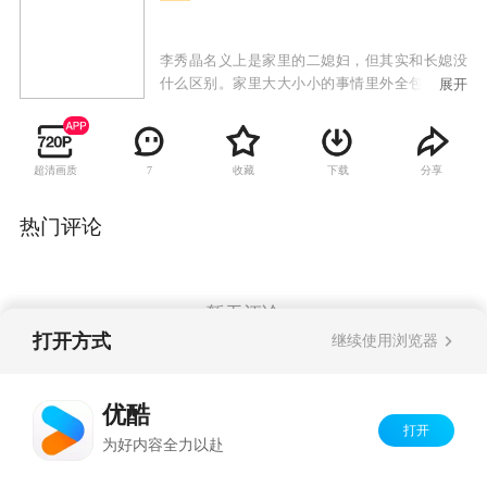
李秀晶名义上是家里的二媳妇，但其实和长媳没
什么区别。家里大大小小的事情里外全包，要照
展开
顾公婆，甚至连老光棍大伯子都要照顾。过着白
领生活的大姑子每天只知道打扮的光鲜亮丽的进
进出出。即使这样，李秀晶也坚信，只要长媳进
超清画质
收藏
下载
分享
7
了家门，自己就能脱离夫家的苦海。但，进了门
的大嫂不是救世主，带来的只是双重苦难……
热门评论
暂无评论
打开方式
继续使用浏览器
Copyright©
2026
优酷 youku.com
版权所有
优酷
京ICP备06050721号-1
打开
为好内容全力以赴