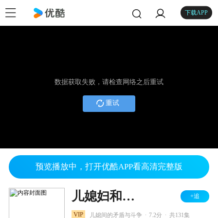
下载APP
数据获取失败，请检查网络之后重试
重试
预览播放中，打开优酷APP看高清完整版
儿媳妇和少奶奶
+追
.
.
VIP
儿媳间的矛盾与斗争
7.2分
共131集