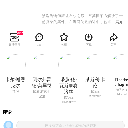
波洛到访伊斯坦布尔之际，替英国军方解决了一
起复杂的案件。在返回伦敦的途中，他遇到了老
展开
友国际客车公司的董事Bouc先生，他为波洛在最
后一刻订到了东方快车的车票。在列车上，波洛
遇到了形形色色的乘客，其中有一位凶残的美国
超清画质
收藏
下载
分享
109
富商Samuel Ratchett告诉波洛自己的生命受到威
胁，他愿意支付重金让波洛保护自己，但却遭到
了波洛的拒绝。第二天清晨醒来之际，波洛发现
列车受困于暴风雪中而Ratchett已经在自己的包厢
内身亡。在Bouc先生和医生的协助下，波洛开始
对凶案展开调查……
Nicola
卡尔·谢恩
阿尔弗雷
塔莎·德·
莱斯利·卡
Chagri
克尔
德·莫里纳
瓦斯康赛
伦
饰Pierre
洛丝
导演
饰赫尔克里·
饰Sra.
Michel
Alvarado
波洛
饰Vera
Rossakoff