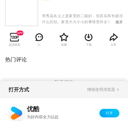
李秀晶名义上是家里的二媳妇，但其实和长媳没
什么区别。家里大大小小的事情里外全包，要照
展开
顾公婆，甚至连老光棍大伯子都要照顾。过着白
领生活的大姑子每天只知道打扮的光鲜亮丽的进
进出出。即使这样，李秀晶也坚信，只要长媳进
超清画质
收藏
下载
分享
21
了家门，自己就能脱离夫家的苦海。但，进了门
的大嫂不是救世主，带来的只是双重苦难……
热门评论
暂无评论
打开方式
继续使用浏览器
Copyright©
2026
优酷 youku.com
版权所有
优酷
京ICP备06050721号-1
打开
为好内容全力以赴