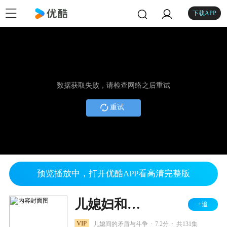
下载APP
数据获取失败，请检查网络之后重试
重试
预览播放中，打开优酷APP看高清完整版
儿媳妇和少奶奶
+追
.
.
VIP
儿媳间的矛盾与斗争
7.2分
共131集