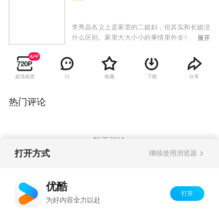
李秀晶名义上是家里的二媳妇，但其实和长媳没
什么区别。家里大大小小的事情里外全包，要照
展开
顾公婆，甚至连老光棍大伯子都要照顾。过着白
领生活的大姑子每天只知道打扮的光鲜亮丽的进
进出出。即使这样，李秀晶也坚信，只要长媳进
超清画质
收藏
下载
分享
15
了家门，自己就能脱离夫家的苦海。但，进了门
的大嫂不是救世主，带来的只是双重苦难……
热门评论
暂无评论
打开方式
继续使用浏览器
Copyright©
2026
优酷 youku.com
版权所有
优酷
京ICP备06050721号-1
打开
为好内容全力以赴