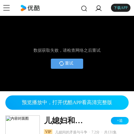
下载APP
数据获取失败，请检查网络之后重试
重试
预览播放中，打开优酷APP看高清完整版
儿媳妇和少奶奶
+追
.
.
VIP
儿媳间的矛盾与斗争
7.2分
共131集