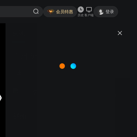
会员特惠
登录
历史
客户端
视频
讨论
广州市绣林康体设备有限公司
名优博览
关注
2875粉丝
视频
氢园春“钦牛”品牌上市暨巴
马水厂开业剪彩仪式隆重举