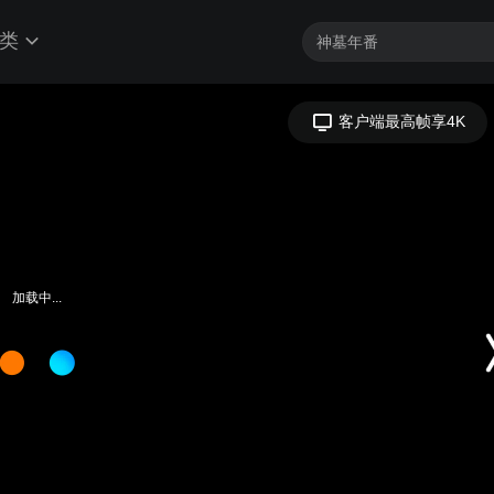
类
加载中...