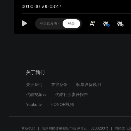
关于我们
关于我们
在线反馈
帧享设备说明
优酷视频云
优酷社会责任报告
Youku.tv
HONOR视频
营业执照
信息网络传播视听节目许可证：0108283号
网络文化经