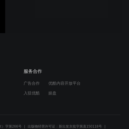
行-氢园春生物科技有限公司
(1)
首届“要儿节”在广州好运医
院温情启动
首届“要儿节”在广州好运医
院温情启动
服务合作
广告合作
优酷内容开放平台
广州六一天使儿童医院举行
入驻优酷
娱盘
第十届儿童神经疾病与临床
暨广东省儿童神经疾病适宜
诊疗技术巡讲(广州站)
广州六一天使儿童医院举行
第十届儿童神经疾病与临床
）字第266号
出版物经营许可证：新出发京批字第直150118号