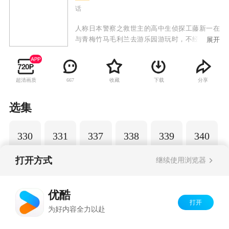
话
人称日本警察之救世主的高中生侦探工藤新一在
与青梅竹马毛利兰去游乐园游玩时，不经意中发
展开
现了行踪可疑的黑衣人。于是工藤新一尾随跟
踪，并目睹了黑衣人正在进行可疑交易。不料，
却被另一名黑衣人在背后击晕，被强行灌下一种
超清画质
收藏
下载
分享
667
名为APTX-4869的毒药，致使身体变小。为了在
不暴露真实身份并继续追踪黑衣人及其成员，情
急之下，工藤新一受到《福尔摩斯》的作者“阿瑟·
选集
柯南·道尔”和“江户川乱步”名字的启发，改名
为“江户川柯南”，并寄住在毛利兰的家中。作为
330
331
337
338
339
340
侦探，柯南实在看不下去毛利小五郎经常做的一
些“发育不良”的错误推理，便帮助毛利小五郎破
了许多案子。
打开方式
继续使用浏览器
Copyright©
2026
优酷 youku.com
版权所有
优酷
京ICP备06050721号-1
打开
为好内容全力以赴