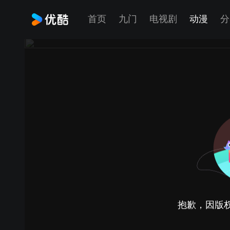
首页
九门
电视剧
动漫
分
抱歉，因版