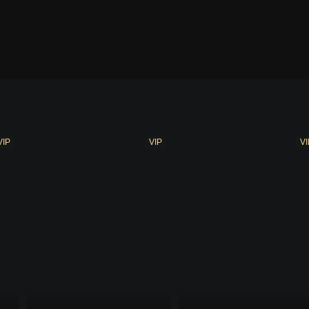
VIP
VIP
VI