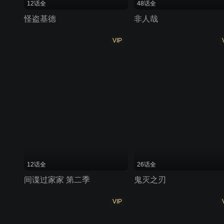
12话全
48话全
怪盗基德
非人哉
VIP
12话全
26话全
间谍过家家 第二季
鬼灭之刃
VIP