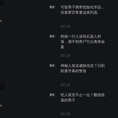
可疑男子携带危险化学品，
预告
目暮警官誓要追查到底
P
00:29
柯南一行人误闯石器人村
预告
落，遇不明男尸引出离奇命
案
00:29
神秘人发送威胁信息？日职
预告
联赛开幕的警笛
00:29
犯人甚至不止一位？翻滚跌
预告
落的男子
P
00:29