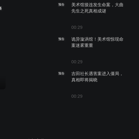
美术馆接连发生命案，大曲
预告
播
先生之死真相成谜
00:29
诡异漩涡馆！美术馆惊现命
预告
案迷雾重重
00:29
吉田社长遇害案进入僵局，
预告
真相即将揭晓
00:29
保护宝石不被基德偷走，吉
预告
田社长死因成谜
00:29