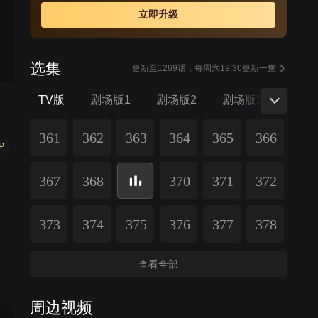
立即升级
选集
更新至1269话，每周六19:30更新一集
TV版
剧场版1
剧场版2
剧场版3
剧场
361
362
363
364
365
366
P
367
368
370
371
372
373
374
375
376
377
378
查看全部
周边视频