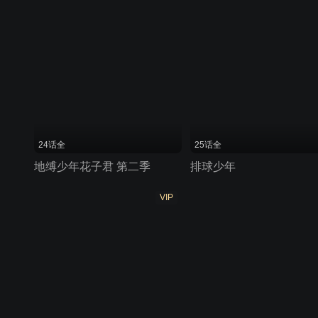
24话全
25话全
地缚少年花子君 第二季
排球少年
VIP