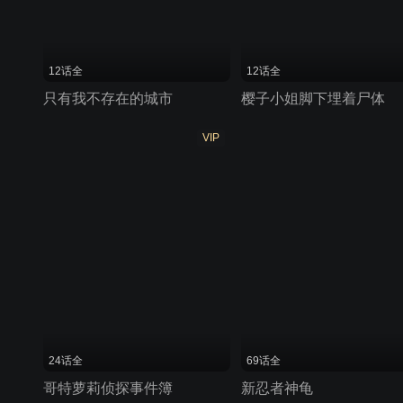
12话全
12话全
只有我不存在的城市
樱子小姐脚下埋着尸体
VIP
24话全
69话全
哥特萝莉侦探事件簿
新忍者神龟