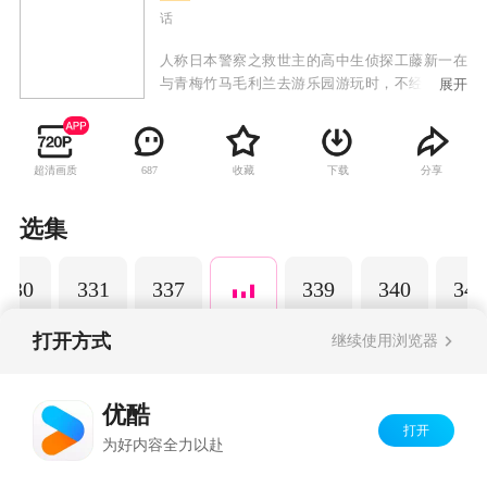
话
人称日本警察之救世主的高中生侦探工藤新一在
与青梅竹马毛利兰去游乐园游玩时，不经意中发
展开
现了行踪可疑的黑衣人。于是工藤新一尾随跟
踪，并目睹了黑衣人正在进行可疑交易。不料，
却被另一名黑衣人在背后击晕，被强行灌下一种
超清画质
收藏
下载
分享
687
名为APTX-4869的毒药，致使身体变小。为了在
不暴露真实身份并继续追踪黑衣人及其成员，情
急之下，工藤新一受到《福尔摩斯》的作者“阿瑟·
选集
柯南·道尔”和“江户川乱步”名字的启发，改名
为“江户川柯南”，并寄住在毛利兰的家中。作为
330
331
337
339
340
341
侦探，柯南实在看不下去毛利小五郎经常做的一
些“发育不良”的错误推理，便帮助毛利小五郎破
了许多案子。
打开方式
继续使用浏览器
Copyright©
2026
优酷 youku.com
版权所有
优酷
京ICP备06050721号-1
打开
为好内容全力以赴