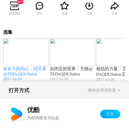
超清画质
评论
收藏
下载
分享
选集
4
18:06
29:25
@
未长大的内心：邱天美
自闭症的世界：方静@
相信的力量：王臻
@TEDxQDUSalon
TEDxQDUSalon
DxQDUSalon王
2017-12-20
2017-12-20
2017-12-20
打开方式
继续使用浏览器
Copyright©
2026
优酷 youku.com
版权所有
京ICP备06050721号-1
优酷
打开
为好内容全力以赴