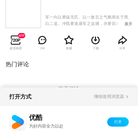
军一向以勇猛无匹、以一敌百之气概闻名于黑、
白二道。冲既要逃避军之追捕，亦要四出找寻证
展开
据为自己洗脱嫌疑，期间其结义兄弟为此牺牲，
家园被军阀洗劫一空，到处尸横遍野。惨遭家毁
人亡之痛的冲冲入军营将主帅杀死，不料陷入军
超清画质
收藏
下载
分享
190
早已布下的陷阱之中，冬儿舍身相救，二人得以
顺利逃脱。然军再次发现二人行踪，无奈下冲跳
崖，而冬儿被军所擒获。冲在途中从一群毛贼手
热门评论
上救了为寻找负心郎而离家出走的女子来喜，结
伴而行。另一方面，军带着冬儿四处找寻冲，二
人在途中日久生情，展开了一段若即若离的爱情
关系。军、冬儿、马冲、来喜四人终于相遇，
暂无评论
军、冲要来一场生死决斗了结一切。不料真凶出
打开方式
继续使用浏览器
现，欲致二人于死地之中，在真凶设计的陷阱
中，下一个牺牲者将是……
Copyright©
2026
优酷 youku.com
版权所有
优酷
京ICP备06050721号-1
打开
为好内容全力以赴