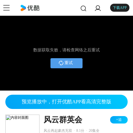
下载APP
数据获取失败，请检查网络之后重试
重试
预览播放中，打开优酷APP看高清完整版
风云群英会
+追
.
.
风云再起豪杰无双
8.1分
20集全