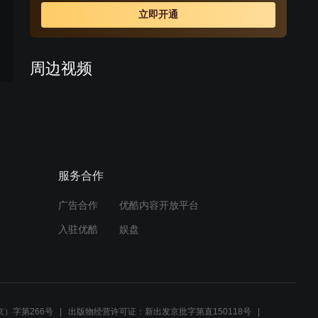
示当代深圳少年儿童的精神面貌和心灵境地。再如《“小
立即开通
气”鬼》中出名的“小气鬼”小浩在听了老师关于丛飞叔叔的
事迹后，将节省下来的压岁钱和零花钱捐献给了比自己更
需要这些钱的山区孩子，来反映当代少年儿童身上那种爱
周边视频
心。从而，让学生、老师、家长和关心少年儿童教育的各
界人士从中得到一些教育、启发和快乐。
原来小朋友过生日，也是挺
花钱的！
01:21
服务合作
小朋友过生日，要把父母”扫
地出门”？什么神仙操作
广告合作
优酷内容开放平台
01:01
入驻优酷
娱盘
魔妃跟踪带小帅被毁容，博
士发现带小帅不一般
02:45
）字第266号
出版物经营许可证：新出发京批字第直150118号