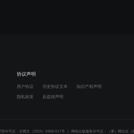
协议声明
用户协议
历史协议文本
知识产权声明
隐私政策
反盗链声明
营许可证：京网文（2024）0368-017号
网络出版服务许可证：（署）网出证（京