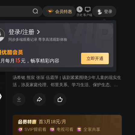
会员特惠
登录
历史
客户端
登录/注册
视频
讨论
1
同步多端观看记录 尊享高清观影体验
特区少年
简介
立即开通
15
月每月
元，畅享精彩内容
都市
儿童
喜剧
汤希铭 熊宸 张琛 伍霜萍 | 该剧紧紧围绕少年儿童的现实生
活，涉及家庭伦理、邻里关系、学习生活、保护生态、教
育问题等，撷取其生活中精彩的、有教化意义、有故事性
的片段， 如本剧中反映儿童纯真思想的《小七与老漆》的
故事，通过世俗的舅舅老漆和纯真的小七身上发生的一些
事情，来反映在当代少年儿童保留的纯真。又如《手机，
还是阿迪？》中通过萱萱与父母、老师和同学之间发生的
首3月18元/月
事情，来反映勤劳朴素，孝敬老人的传统美德等故事来展