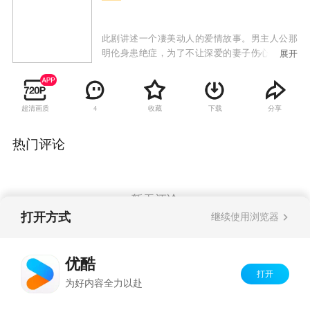
此剧讲述一个凄美动人的爱情故事。男主人公那
明伦身患绝症，为了不让深爱的妻子伤心而隐瞒
展开
了真相，反而故意在其面前表现出对剧中孔镱珊
扮演的“苏北”一角的暧昧态度，以达到刺激妻子
与之离婚的目的。然而事态的发展却出乎所有人
超清画质
收藏
下载
分享
4
的意料。
热门评论
暂无评论
打开方式
继续使用浏览器
Copyright©
2026
优酷 youku.com
版权所有
优酷
京ICP备06050721号-1
打开
为好内容全力以赴