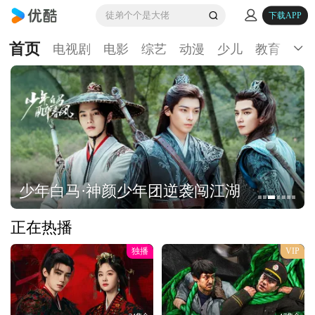
徒弟个个是大佬
下载APP
首页
电视剧
电影
综艺
动漫
少儿
教育
生
少年白马·神颜少年团逆袭闯江湖
正在热播
独播
VIP