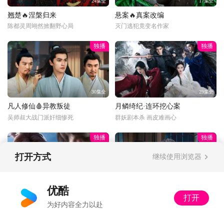
24集全
17集全
翘楚🔥涅槃归来
悬案🔥真案改编
陈都灵周翊然掀翻野心局
灭门逃犯竟变名作家
独播
独播
30集全
29集全
凡人修仙🩸异教叛徒
月鳞绮纪·连环挖心案
吴师叔大战门派奸细惨死
群妖剧本杀 画皮难画心
独播
独播
打开方式
继续使用浏览器
更新至33话
34集全
优酷
打开
光阴之外💰富婆打赏
以法之名🔍暂停离职
为好内容全力以赴
丁雪：多了收着，姐不差钱
又怂又刚！洪亮接手死亡案