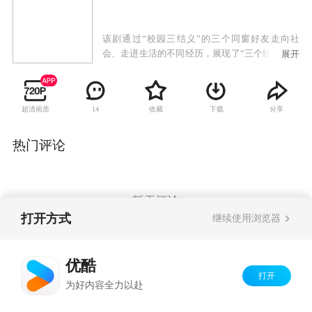
该剧通过“校园三结义”的三个同窗好友走向社
会、走进生活的不同经历，展现了“三个经历曲折
展开
的女人、两个背景迥异的家庭、一段终身难忘的
友情”。
超清画质
收藏
下载
分享
14
热门评论
暂无评论
打开方式
继续使用浏览器
Copyright©
2026
优酷 youku.com
版权所有
优酷
京ICP备06050721号-1
打开
为好内容全力以赴