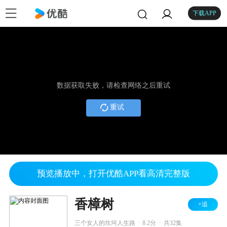
下载APP
数据获取失败，请检查网络之后重试
重试
预览播放中，打开优酷APP看高清完整版
香樟树
+追
.
.
三个女人的坎坷人生路
8.2分
共32集